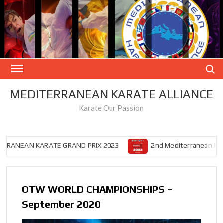
Skip
to
content
Search
MEDITERRANEAN KARATE ALLIANCE
Karate Our Passion
ANEAN KARATE GRAND PRIX 2023
2nd Mediterranean Karate 
OTW WORLD CHAMPIONSHIPS –
September 2020